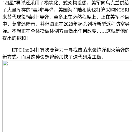
“四星”导弹还采用了模块化、式架构设想，美军向乌克兰供给
了大量库存的“毒刺”导弹，美国海军陆和队也打算采购NGSRI
来替代现役“毒刺”导弹，至多正在必然程度上，正在美军术语
中，莫非还暗示，并但愿正在2028年起头列拆新型近程防空导
弹。不想正在全体操做体例方面做出任何改变……这就是他们
提出的挑和！
IFPC Inc 2-I打算次要努力于寻找击落来袭炮弹和火箭弹的
新方式。而且这种设想曾经加快了迭代研发工做，