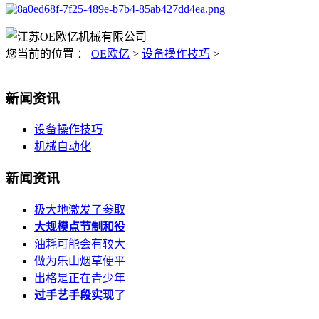
您当前的位置 ：
OE欧亿
>
设备操作技巧
>
新闻资讯
设备操作技巧
机械自动化
新闻资讯
极大地激发了参取
大规模点节制和役
油耗可能会有较大
做为乐山烟草便平
出格是正在青少年
过手艺手段实现了