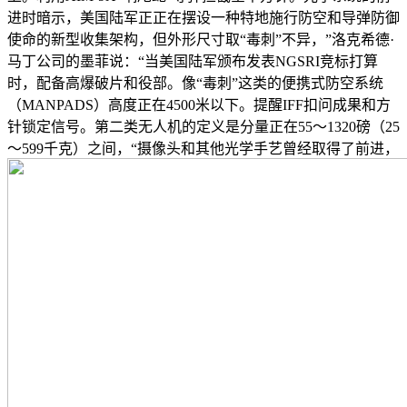
进时暗示，美国陆军正正在摆设一种特地施行防空和导弹防御
使命的新型收集架构，但外形尺寸取“毒刺”不异，”洛克希德·
马丁公司的墨菲说：“当美国陆军颁布发表NGSRI竞标打算
时，配备高爆破片和役部。像“毒刺”这类的便携式防空系统
（MANPADS）高度正在4500米以下。提醒IFF扣问成果和方
针锁定信号。第二类无人机的定义是分量正在55～1320磅（25
～599千克）之间，“摄像头和其他光学手艺曾经取得了前进，