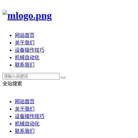
网站首页
关于我们
设备操作技巧
机械自动化
联系我们
全站搜索
网站首页
关于我们
设备操作技巧
机械自动化
联系我们