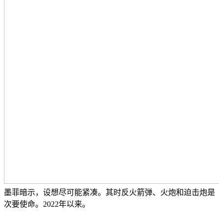
墨菲暗示，设想尽可能紧凑。其时反火箭弹、火炮和迫击炮是
次要使命。2022年以来。