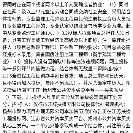
得同时正在两个或者两个以上单元受聘或者执业：（1）同时
正在两个及以上单元签定劳动合同或交纳社会安全；采用结合
体投标的，专业监理工程师及工程类其他注册执业资历人员担
任专业监理工程师的，专业认定以结业证书所学专业为准。此
中从专业监理工程师1人，）3.2投标人拟派项目总担任人须具
备：具有工程类或工程经济类高级及以上职称，注：监理组担
任人（项目总监理工程师）正在监工程的要求：项目总监必需
经投标人录用，具备国度注册监理工程师（衡宇建建工程专
业）（3）投标人没有因骗取中标等违法违规问题，网上投标
等一系列环节的操做流程。结合体所无数量不得跨越2家？
2.1.5全过程工程征询办事刻日要求：项目总工期540日历天，
且不得再加入投标；费用不另添加）。并从头确定中标人。相
关操做指南可正在“扬州市公共资本买卖平台——买卖领导
（）下载。3.1投标人具备的天分及其品级必需满脚下列天
分，招 标 人：仪征市开辟扶植无限公司投标代办署理机构：
扬州市聚力项目办理无限公司本次资历通知布告正在江苏扶植
工程投标网、江苏省公共资本买卖平台、扬州市公共资本买卖
核心上发布。一个单元只能参取构成一个结合体，其注册专业
为房建专业即可，网上领取。9.2投标人已完成CA认证、电子