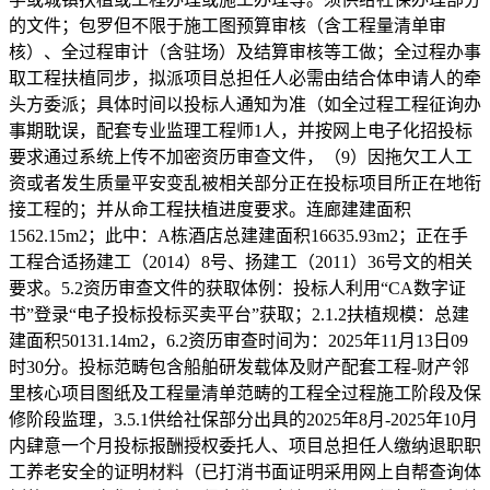
的文件；包罗但不限于施工图预算审核（含工程量清单审
核）、全过程审计（含驻场）及结算审核等工做；全过程办事
取工程扶植同步，拟派项目总担任人必需由结合体申请人的牵
头方委派；具体时间以投标人通知为准（如全过程工程征询办
事期耽误，配套专业监理工程师1人，并按网上电子化招投标
要求通过系统上传不加密资历审查文件，（9）因拖欠工人工
资或者发生质量平安变乱被相关部分正在投标项目所正在地衔
接工程的；并从命工程扶植进度要求。连廊建建面积
1562.15m2；此中：A栋酒店总建建面积16635.93m2；正在手
工程合适扬建工（2014）8号、扬建工（2011）36号文的相关
要求。5.2资历审查文件的获取体例：投标人利用“CA数字证
书”登录“电子投标投标买卖平台”获取；2.1.2扶植规模：总建
建面积50131.14m2，6.2资历审查时间为：2025年11月13日09
时30分。投标范畴包含船舶研发载体及财产配套工程-财产邻
里核心项目图纸及工程量清单范畴的工程全过程施工阶段及保
修阶段监理，3.5.1供给社保部分出具的2025年8月-2025年10月
内肆意一个月投标报酬授权委托人、项目总担任人缴纳退职职
工养老安全的证明材料（已打消书面证明采用网上自帮查询体