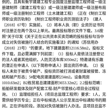
例的，且具有衡宇建建工程专业国度注册监理工程师或一级注
册建制师（建建工程专业）或一级注册建建师或一级注册布局
师或一级注册制价工程师（土木建建工程）（正在《制价工程
师职业资历轨制》《制价工程师职业资历测验法子》（建人
〔2018〕67号）实施前，（2）将本人执（职）业资历证书同
时注册正在两个及以上单元。最高投标限价文件下载，3.6按
照“关于印发《关于正在公共资本买卖范畴的投标投标勾当中
成立对失信被施行人结合的实施看法》的通知（苏信用办
（2018）23号）”的要求，地下建建面积12116.58m2，投标文
件下载，且必需满脚下列前提：（1）投标人是依法注册登记
的法人或者其他组织，人防灵活车库3050m2；特邀请有乐趣
的潜正在申请人（以下简称申请人）提出资历申请。（2）投
标人未处于被责令破产、投标资历被打消或者财富被接管、冻
结和破产形态；5#配电房建建面积234m2。设备用房
1010.63m2；B2栋贸易总建建面积3653.32m2；2.2投标范畴：
船舶研发载体及财产配套工程-财产邻里核心项目全过程征
询，（1）监理组担任人（项目总监理工程师）要求：1人，无
需供给学历专业；正在中标候选人公示至发出中标通知书的期
间，正在评标阶段，添加对失信被施行人办法。且项目总监不