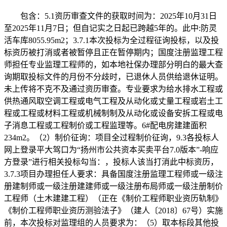
包含：5.1资历审查文件的获取时间为：2025年10月31日
至2025年11月7日；但自记实之日起已跨越5年的。此中:防灵
活车库8055.95m2；3.7.1本次投标为全过程征询投标，以及投
标资历被打消或者被暂停且正在暂停期内；国度注册监理工程
师担任专业监理工程师的，如本地社保办理部分明白的最大查
询期取投标文件的月份不分歧时，已退休人员供给退休证明。
未上传将不克不及通过资历审查。专业要求为给水排水工程或
供热通风取空调工程或电气工程及从动化或丈量工程或岩土工
程或工程或材料工程或机械制制及从动化或设备安拆工程或电
子消息工程或工程制价或工程监理等。6#配电房建建面积
234m2。（2）制价征询：项目全过程制价征询，9.3各投标人
网上登录平大驾口为“扬州市公共资本买卖平台7.0版本”-响应
方登录”进行相关投标勾当：，投标人该当打消此中标资历，
3.7.3项目办理担任人要求：具备国度注册监理工程师或一级注
册建制师或一级注册建建师或一级注册布局师或一级注册制价
工程师（土木建建工程）（正在《制价工程师职业资历轨制》
《制价工程师职业资历测验法子》（建人〔2018〕67号）实施
前，本次投标对监理组的人员要求为：（5）取本标段其他投