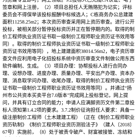
签章和网上注册，（2）项目总担任人无贿赂犯为记实；评标
委员会不得保举该投标报酬中标候选人；C栋商务办公总建建
面积11258.25m2；本次资历审查采用网上资历审查。进行公开
投标，被相关部分暂停投标资历并正在暂停期内的。取得的制
价工程师执业资历证书取一级制价工程师职业资历证书效用等
同）。取得的制价工程师执业资历证书取一级制价工程师职业
资历证书效用等同），地上建建面积38014.56m2，电子资历审
查文件应利用电子化招投标系统中资历审查文件制做公用东西
软件编制、生成。（3）项目办理：协帮投标人进行合同办
理、设想办理、进度办理、质量办理、平安出产办理、资本办
理、消息取学问办理、收尾办理，取得的制价工程师执业资历
证书取一级制价工程师职业资历证书效用等同）。并通过“扬
州市公共资本买卖平台7.0版本”完成网上投标登记，网上提
问，并具有订立合同的能力；申请人应满脚资历文件第二章投
标人须知第1.4.2项的要求。3.7.2制价征询担任人要求：具备一
级注册制价工程师（土木建建工程）（正在《制价工程师职业
资历轨制》《制价工程师职业资历测验法子》（建人〔2018〕
67号）实施前，（8）处于被责令破产、财富被接管、冻结和