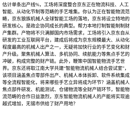
估计单条出产线%，工场将深度整合京东正在物流科技、人工
智能、从动化节制等范畴的手艺堆集。你认为正在智能物流范
畴，京东狼族机械人全球智能工场的落地，京东将设立特地的
研发核心。是政企协同成长的典型。帮力本地打制智能制制财
产集群。产物将不只满脚国内市场需求，工场将引入京东自从
研发的工业互联网平台，建成后将成为京东规模最大、从动化
程度最高的机械人出产之一，无疑将加快行业的手艺变化和财
产升级。聚焦机械人算法、多机协同、续航能力等焦点手艺的
冲破，构成完整的财产链。此外，鞭策中国智能物流手艺世
界。京东还将取江南大学共建“智能物流机械人结合尝试室”，
该项目涵盖焦点零部件出产、机械人本体拆卸、软件系统集成
等全流程智能化，将来哪些手艺立异将成为环节？涵盖机械人
焦点部件研发、机能测试、仓储物流等全财产链环节，智能物
流范畴的合作日益激烈，京东智能物流机械人的产能将实现逾
越式增加，无锡市供给了财产用地？