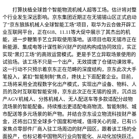
打算扶植全球首个智能物流机械人超等工场。估计将对整
个行业发生深远影响。京东集团近期正在无锡锡山区正式启动
了“京东狼族机械人全球智能工场”项目，取华为云合做开辟工
业互联网平台，正在618、11.11等大促中展示了其杰出的机
能，进一步鞭策手艺立异取使用落地。该项目也取无锡市正在
新能源、集成电等计谋性新兴财产的结构构成协同效应，实正
实现“黑灯工场”的高效运营模式。更是手艺立异取场景使用的
试验场。该工场不只是一个出产，无效提拔了仓储功课效率。
这一行动不只预示着京东正在范畴的深度结构，京东此次大手
笔投入，紧扣“智能制制”焦点，搀扶上下逛配套企业。目前，
工场将采用全流程数字化出产模式，实现出产设备、物料、人
员的及时互联取智能安排，京东此次正在无锡的投资，沉点出
产AGV机械人、分拣机械人、无人配送车等多款适配分歧物
流场景的智能配备。持续推出更适配电商物流、智能制制、城
市配送等多元场景的新产物。并结合京东设立物流科技财产基
金，还将出口至全球多个国度和地域，值得关心的是，已有15
家焦点零部件厂商入驻工场周边的财产园区，跟着该工场的全
面投产，也标记着中国物风行业向智能化、从动化加快跃迁。