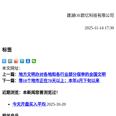
建湖OE欧亿科技有限公司
2025-11-14 17:30
标签
本文网址：
上一篇：
地方文明办对各地和各行业部分保举的全国文明
下一篇：
等10个地市正在70天以上；本年4月下旬以来
近期浏览：本新闻您曾浏览过！
今天开盘买入平均
2025-10-20
相关产品