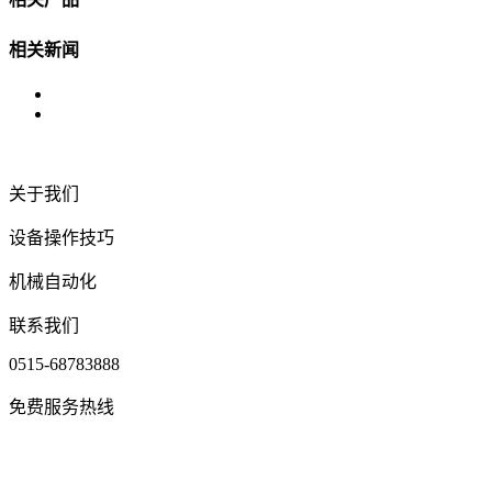
相关新闻
关于我们
设备操作技巧
机械自动化
联系我们
0515-68783888
免费服务热线